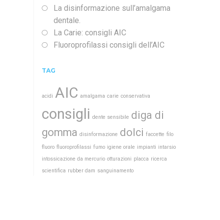
La disinformazione sull’amalgama
dentale.
La Carie: consigli AIC
Fluoroprofilassi consigli dell’AIC
TAG
AIC
acidi
amalgama
carie
conservativa
consigli
diga di
dente sensibile
gomma
dolci
disinformazione
faccette
filo
fluoro
fluoroprofilassi
fumo
igiene orale
impianti
intarsio
intossicazione da mercurio
otturazioni
placca
ricerca
scientifica
rubber dam
sanguinamento