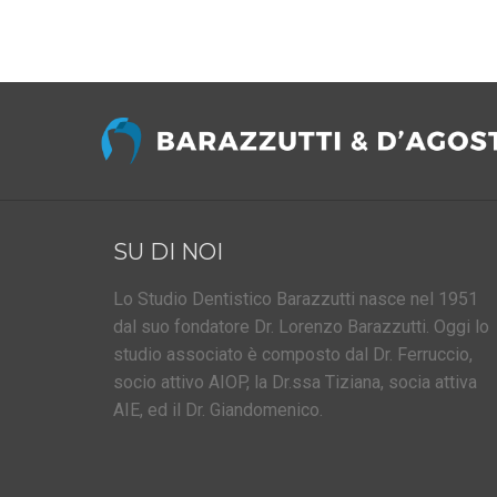
SU DI NOI
Lo Studio Dentistico Barazzutti nasce nel 1951
dal suo fondatore Dr. Lorenzo Barazzutti. Oggi lo
studio associato è composto dal Dr. Ferruccio,
socio attivo AIOP, la Dr.ssa Tiziana, socia attiva
AIE, ed il Dr. Giandomenico.