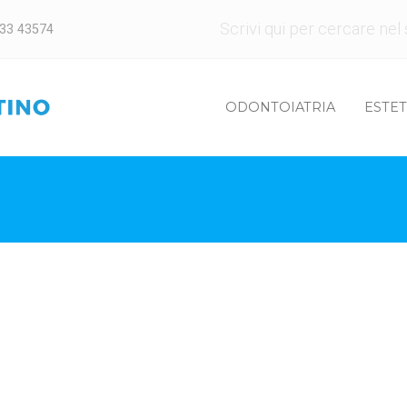
Cerca:
433 43574
ODONTOIATRIA
ESTET