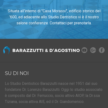
Situata all’interno di "Casa Morassi", edificio storico del
'600, ed adiacente allo Studio Dentistico vi è il nostro
salone conferenze. Contattaci per prenotarla.
PRENOTA LA SALA
SU DI NOI
Lo Studio Dentistico Barazzutti nasce nel 1951 dal suo
fondatore Dr. Lorenzo Barazzutti. Oggi lo studio associato
è composto dal Dr. Ferruccio, socio attivo AIOP, la Dr.ssa
Tiziana, socia attiva AIE, ed il Dr. Giandomenico.